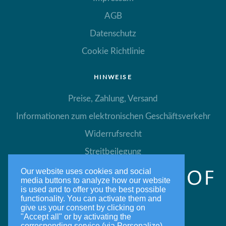
AGB
Datenschutz
Cookie Richtlinie
HINWEISE
Preise, Zahlung, Versand
Informationen zum elektronischen Geschäftsverkehr
Widerrufsrecht
Streitbeilegung
Our website uses cookies and social
media buttons to analyze how our website
is used and to offer you the best possible
functionality. You can activate them and
give us your consent by clicking on
"Accept all" or by activating the
corresponding service (via Personalize).