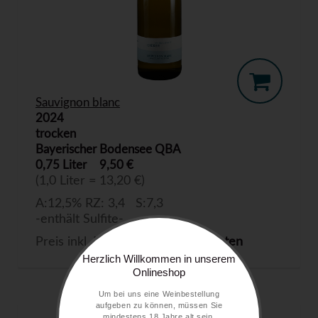
Sauvignon blanc
2024
trocken
Bayerischer Bodensee QBA
0,75 Liter
9,50 €
(1,0 Liter = 13,20 €)
A:12,5% RZ: 3,4 S:7,3
-enthält Sulfite-
Preis inkl. MwSt. zzgl.
Versandkosten
Herzlich Willkommen in unserem
Onlineshop
Um bei uns eine Weinbestellung
aufgeben zu können, müssen Sie
mindestens 18 Jahre alt sein.