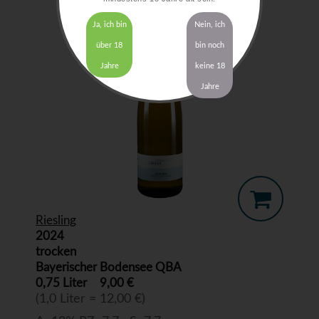
Ja, ich bin
Nein, ich
über 18
bin noch
Jahre
keine 18
Jahre
Riesling
2024
trocken
Bayerischer Bodensee QBA
0,75 Liter
9,00 €
(1,0 Liter = 12,00 €)