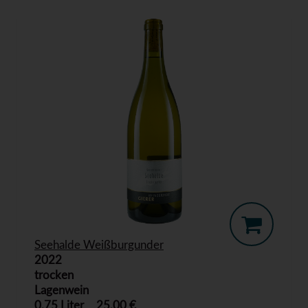
Seehalde Weißburgunder
2022
trocken
Lagenwein
0,75 Liter
25,00 €