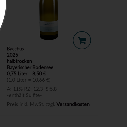
Bacchus
2025
halbtrocken
Bayerischer Bodensee
0,75 Liter
8,50 €
(1,0 Liter = 10,66 €)
A: 11% RZ: 12,3 S:5,8
-enthält Sulfite-
Preis inkl. MwSt. zzgl.
Versandkosten