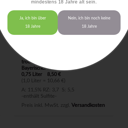
mindestens 18 Jahre alt sein.
Ja, ich bin über
Nein, ich bin noch keine
18 Jahre
18 Jahre
Bacchus
2025
trocken
Bayerischer Bodensee
0,75 Liter
8,50 €
(1,0 Liter = 10,66 €)
A: 11,5% RZ: 3,7 S: 5,5
-enthält Sulfite-
Preis inkl. MwSt. zzgl.
Versandkosten