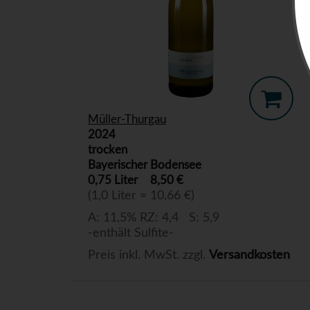
Müller-Thurgau
2024
trocken
Bayerischer Bodensee
0,75 Liter
8,50 €
(1,0 Liter = 10,66 €)
A: 11,5% RZ: 4,4 S: 5,9
-enthält Sulfite-
Preis inkl. MwSt. zzgl.
Versandkosten