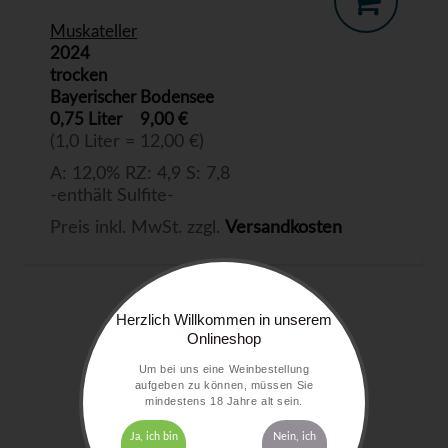
Muskateller
2024
trocken
Bayerischer Bodensee
0,75 Liter
9,00 €
(1,0 Liter = 12,00 €)
A: 12,0% RZ: 4,9 S: 7,8
-enthält Sulfite-
Preis inkl. MwSt. zzgl.
Versandkosten
Herzlich Willkommen in unserem
Onlineshop
Um bei uns eine Weinbestellung
aufgeben zu können, müssen Sie
mindestens 18 Jahre alt sein.
Ja, ich bin
Nein, ich