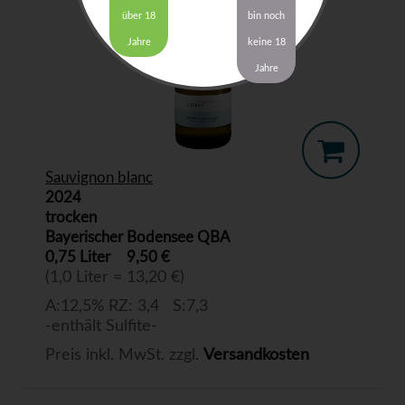
über 18
bin noch
Jahre
keine 18
Jahre
Sauvignon blanc
2024
trocken
Bayerischer Bodensee QBA
0,75 Liter
9,50 €
(1,0 Liter = 13,20 €)
A:12,5% RZ: 3,4 S:7,3
-enthält Sulfite-
Preis inkl. MwSt. zzgl.
Versandkosten