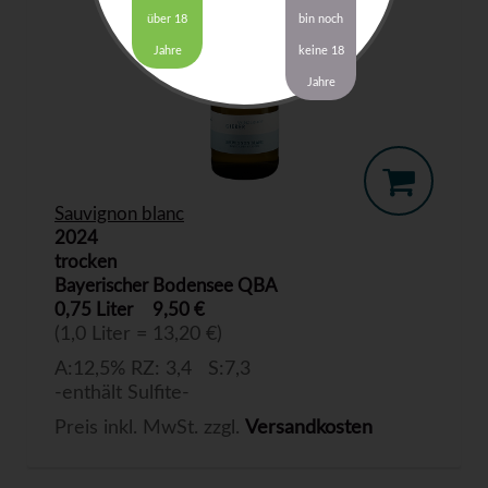
über 18
bin noch
Jahre
keine 18
Jahre
Sauvignon blanc
2024
trocken
Bayerischer Bodensee QBA
0,75 Liter
9,50 €
(1,0 Liter = 13,20 €)
A:12,5% RZ: 3,4 S:7,3
-enthält Sulfite-
Preis inkl. MwSt. zzgl.
Versandkosten