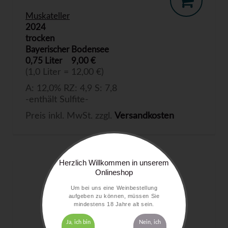
Muskateller
2024
trocken
Bayerischer Bodensee
0,75 Liter
9,00 €
(1,0 Liter = 12,00 €)
A: 12,0% RZ: 4,9 S: 7,8
-enthält Sulfite-
Preis inkl. MwSt. zzgl.
Versandkosten
Herzlich Willkommen in unserem
Onlineshop
Um bei uns eine Weinbestellung
aufgeben zu können, müssen Sie
mindestens 18 Jahre alt sein.
Ja, ich bin
Nein, ich