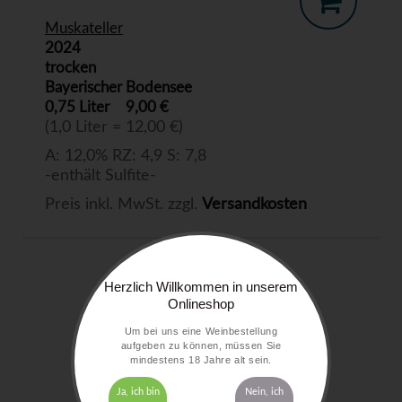
Muskateller
2024
trocken
Bayerischer Bodensee
0,75 Liter
9,00 €
(1,0 Liter = 12,00 €)
A: 12,0% RZ: 4,9 S: 7,8
-enthält Sulfite-
Preis inkl. MwSt. zzgl.
Versandkosten
Herzlich Willkommen in unserem
Onlineshop
Um bei uns eine Weinbestellung
aufgeben zu können, müssen Sie
mindestens 18 Jahre alt sein.
Ja, ich bin
Nein, ich