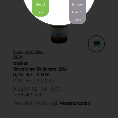
über 18
bin noch
Jahre
keine 18
Jahre
Sauvignon blanc
2024
trocken
Bayerischer Bodensee QBA
0,75 Liter
9,50 €
(1,0 Liter = 13,20 €)
A:12,5% RZ: 3,4 S:7,3
-enthält Sulfite-
Preis inkl. MwSt. zzgl.
Versandkosten