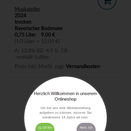
Muskateller
2024
trocken
Bayerischer Bodensee
0,75 Liter
9,00 €
(1,0 Liter = 12,00 €)
A: 12,0% RZ: 4,9 S: 7,8
-enthält Sulfite-
Preis inkl. MwSt. zzgl.
Versandkosten
Herzlich Willkommen in unserem
Onlineshop
Um bei uns eine Weinbestellung
aufgeben zu können, müssen Sie
mindestens 18 Jahre alt sein.
Ja, ich bin
Nein, ich