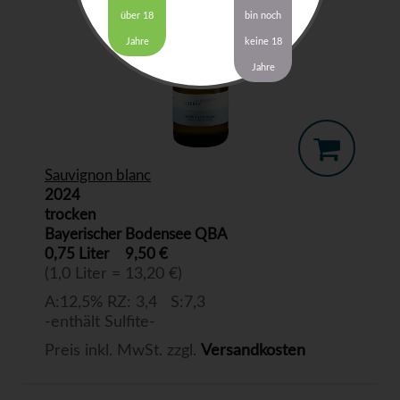
über 18
bin noch
Jahre
keine 18
Jahre
Sauvignon blanc
2024
trocken
Bayerischer Bodensee QBA
0,75 Liter
9,50 €
(1,0 Liter = 13,20 €)
A:12,5% RZ: 3,4 S:7,3
-enthält Sulfite-
Preis inkl. MwSt. zzgl.
Versandkosten