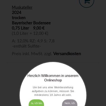
Muskateller
2024
trocken
Bayerischer Bodensee
0,75 Liter
9,00 €
(1,0 Liter = 12,00 €)
A: 12,0% RZ: 4,9 S: 7,8
-enthält Sulfite-
Preis inkl. MwSt. zzgl.
Versandkosten
Herzlich Willkommen in unserem
Onlineshop
Um bei uns eine Weinbestellung
aufgeben zu können, müssen Sie
mindestens 18 Jahre alt sein.
Ja, ich bin
Nein, ich