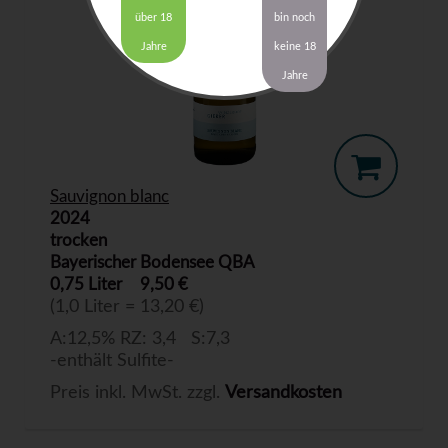
über 18
bin noch
Jahre
keine 18
Jahre
Sauvignon blanc
2024
trocken
Bayerischer Bodensee QBA
0,75 Liter
9,50 €
(1,0 Liter = 13,20 €)
A:12,5% RZ: 3,4 S:7,3
-enthält Sulfite-
Preis inkl. MwSt. zzgl.
Versandkosten