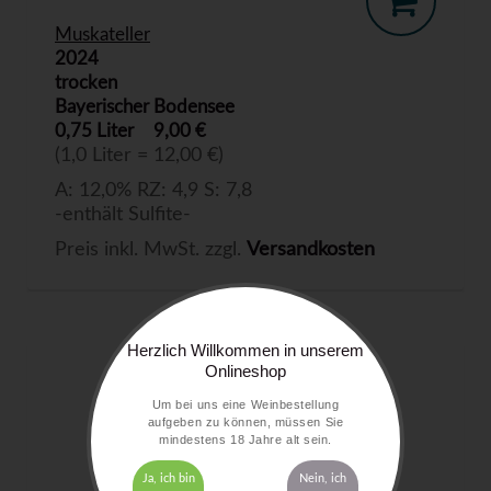
Muskateller
2024
trocken
Bayerischer Bodensee
0,75 Liter
9,00 €
(1,0 Liter = 12,00 €)
A: 12,0% RZ: 4,9 S: 7,8
-enthält Sulfite-
Preis inkl. MwSt. zzgl.
Versandkosten
Herzlich Willkommen in unserem
Onlineshop
Um bei uns eine Weinbestellung
aufgeben zu können, müssen Sie
mindestens 18 Jahre alt sein.
Ja, ich bin
Nein, ich