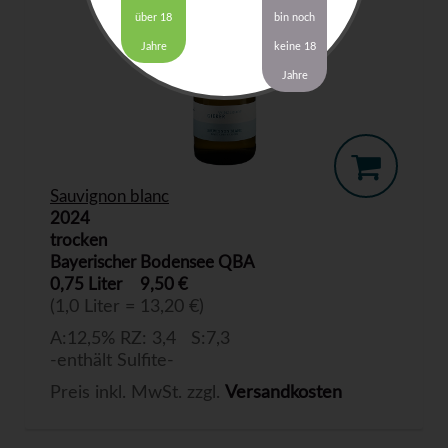
über 18
bin noch
Jahre
keine 18
Jahre
Sauvignon blanc
2024
trocken
Bayerischer Bodensee QBA
0,75 Liter
9,50 €
(1,0 Liter = 13,20 €)
A:12,5% RZ: 3,4 S:7,3
-enthält Sulfite-
Preis inkl. MwSt. zzgl.
Versandkosten