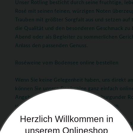
Unser Rotling besticht durch seine fruchtige, l
Rosé mit seinen feinen, würzigen Noten überzeu
Trauben mit größter Sorgfalt aus und setzen auf
die Qualität und den besonderen Geschmack zu 
Abend oder als Begleiter zu sommerlichen Geric
Anlass den passenden Genuss.
Roséweine vom Bodensee online bestellen
Wenn Sie keine Gelegenheit haben, uns direkt 
können Sie unsere Roséweine ganz einfach onlin
Angebot, darunter Rotling und Spätburgunder Ro
unserer Region bequem nach Hause liefern.
Herzlich Willkommen in
Genuss-Tipps für Rotling und Spätburgunder Ros
unserem Onlineshop