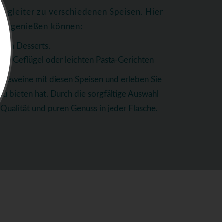
egleiter zu verschiedenen Speisen. Hier
ten genießen können:
igen Desserts.
tem Geflügel oder leichten Pasta-Gerichten
oséweine mit diesen Speisen und erleben Sie
 zu bieten hat. Durch die sorgfältige Auswahl
Qualität und puren Genuss in jeder Flasche.