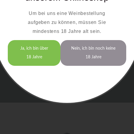
Unsere Roséweine eignen sich hervorragend als B
Um bei uns eine Weinbestellung
einige Empfehlungen, wie Sie die Weine am bes
aufgeben zu können, müssen Sie
Rotling:
Perfekt zu würzigen Speisen oder frucht
mindestens 18 Jahre alt sein.
Spätburgunder Rosé:
Eine ideale Wahl zu gegrill
Probieren Sie die harmonische Kombination unserer R
Ja, ich bin über
Nein, ich bin noch keine
die kulinarische Vielfalt, die der Bayerische Bodensee
18 Jahre
18 Jahre
und Verarbeitung der Trauben garantieren wir höchste 