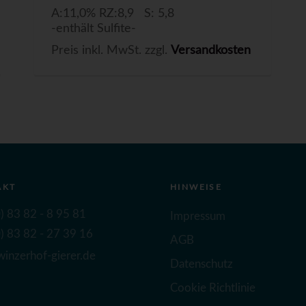
A:11,0% RZ:8,9 S: 5,8
-enthält Sulfite-
Preis inkl. MwSt. zzgl.
Versandkosten
AKT
HINWEISE
) 83 82 - 8 95 81
Impressum
) 83 82 - 27 39 16
AGB
inzerhof-gierer.de
Datenschutz
Cookie Richtlinie