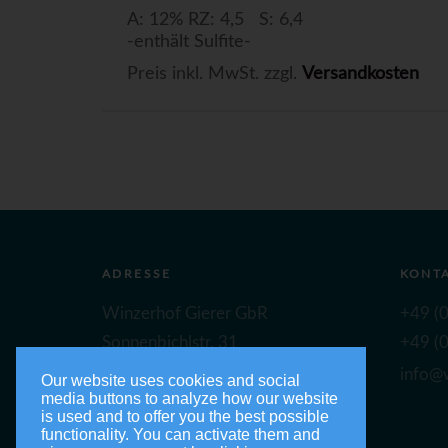
A: 12% RZ: 4,5 S: 6,4
-enthält Sulfite-
Preis inkl. MwSt. zzgl.
Versandkosten
ADRESSE
KONT
Winzerhof Gierer GbR
+49 (0
Sonnenbichlstr. 31
+49 (0
88149 Nonnenhorn
info@w
Our website uses cookies and social
media buttons to analyze how our website
is used and to offer you the best possible
functionality. You can activate them and