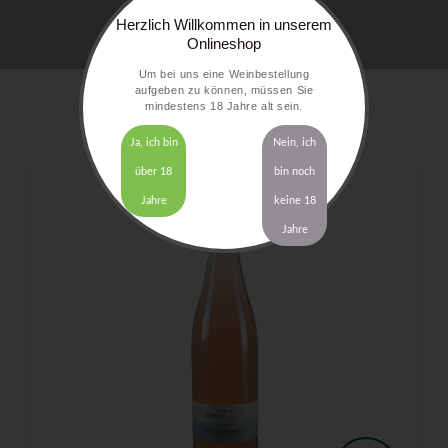
Herzlich Willkommen in unserem
Onlineshop
Um bei uns eine Weinbestellung
aufgeben zu können, müssen Sie
mindestens 18 Jahre alt sein.
Ja, ich bin
Nein, ich
über 18
bin noch
Jahre
keine 18
Jahre