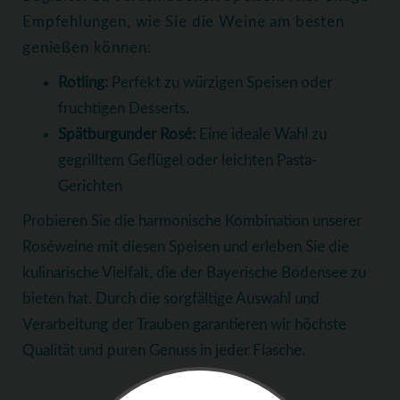
Empfehlungen, wie Sie die Weine am besten
genießen können:
Rotling:
Perfekt zu würzigen Speisen oder
fruchtigen Desserts.
Spätburgunder Rosé:
Eine ideale Wahl zu
gegrilltem Geflügel oder leichten Pasta-
Gerichten
Probieren Sie die harmonische Kombination unserer
Roséweine mit diesen Speisen und erleben Sie die
kulinarische Vielfalt, die der Bayerische Bodensee zu
bieten hat. Durch die sorgfältige Auswahl und
Verarbeitung der Trauben garantieren wir höchste
Qualität und puren Genuss in jeder Flasche.