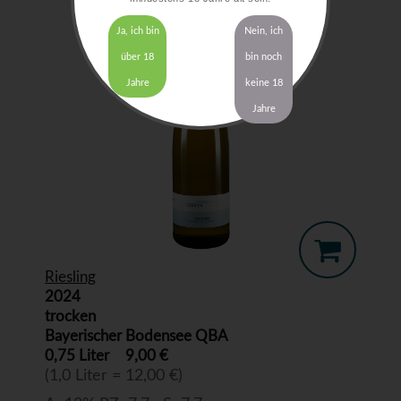
Ja, ich bin
Nein, ich
über 18
bin noch
Jahre
keine 18
Jahre
Riesling
2024
trocken
Bayerischer Bodensee QBA
0,75 Liter
9,00 €
(1,0 Liter = 12,00 €)