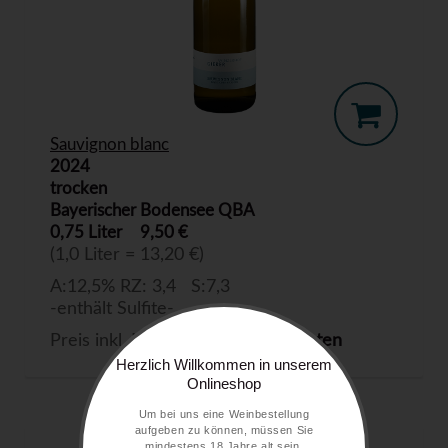
Sauvignon blanc
2024
trocken
Bayerischer Bodensee QBA
0,75 Liter
9,50 €
(1,0 Liter = 13,20 €)
A:12,5% RZ: 3,4 S:7,3
-enthält Sulfite-
Preis inkl. MwSt. zzgl.
Versandkosten
Herzlich Willkommen in unserem
Onlineshop
Um bei uns eine Weinbestellung
aufgeben zu können, müssen Sie
mindestens 18 Jahre alt sein.