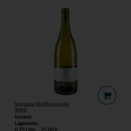
Seehalde Weißburgunder
2022
trocken
Lagenwein
0,75 Liter
25,00 €