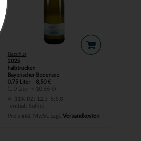
Bacchus
2025
halbtrocken
Bayerischer Bodensee
0,75 Liter
8,50 €
(1,0 Liter = 10,66 €)
A: 11% RZ: 12,3 S:5,8
-enthält Sulfite-
Preis inkl. MwSt. zzgl.
Versandkosten