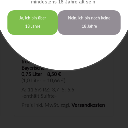
mindestens 18 Jahre alt sein.
Ja, ich bin über
Nein, ich bin noch keine
18 Jahre
18 Jahre
Bacchus
2025
trocken
Bayerischer Bodensee
0,75 Liter
8,50 €
(1,0 Liter = 10,66 €)
A: 11,5% RZ: 3,7 S: 5,5
-enthält Sulfite-
Preis inkl. MwSt. zzgl.
Versandkosten