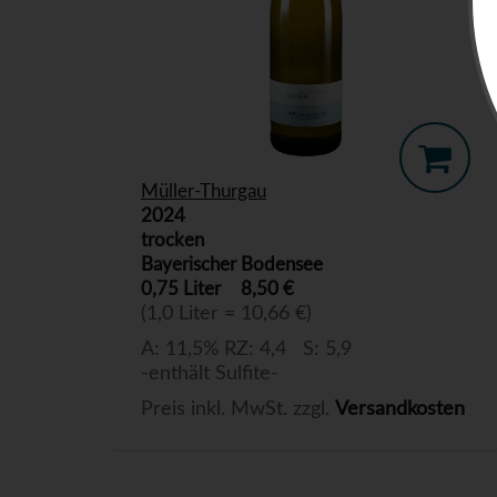
Müller-Thurgau
2024
trocken
Bayerischer Bodensee
0,75 Liter
8,50 €
(1,0 Liter = 10,66 €)
A: 11,5% RZ: 4,4 S: 5,9
-enthält Sulfite-
Preis inkl. MwSt. zzgl.
Versandkosten