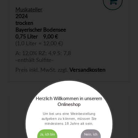
Muskateller
2024
trocken
Bayerischer Bodensee
0,75 Liter
9,00 €
(1,0 Liter = 12,00 €)
A: 12,0% RZ: 4,9 S: 7,8
-enthält Sulfite-
Preis inkl. MwSt. zzgl.
Versandkosten
Herzlich Willkommen in unserem
Onlineshop
Um bei uns eine Weinbestellung
aufgeben zu können, müssen Sie
mindestens 18 Jahre alt sein.
Ja, ich bin
Nein, ich