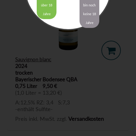
über 18
bin noch
Jahre
keine 18
Jahre
Sauvignon blanc
2024
trocken
Bayerischer Bodensee QBA
0,75 Liter
9,50 €
(1,0 Liter = 13,20 €)
A:12,5% RZ: 3,4 S:7,3
-enthält Sulfite-
Preis inkl. MwSt. zzgl.
Versandkosten