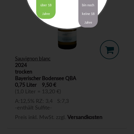
über 18
bin noch
Jahre
keine 18
Jahre
Sauvignon blanc
2024
trocken
Bayerischer Bodensee QBA
0,75 Liter
9,50 €
(1,0 Liter = 13,20 €)
A:12,5% RZ: 3,4 S:7,3
-enthält Sulfite-
Preis inkl. MwSt. zzgl.
Versandkosten