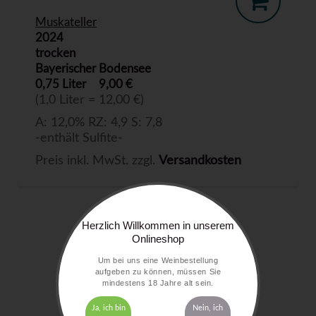
Muskateller
2024
trocken
Bayerischer Bodensee
0,75 Liter
9,00 €
(1,0 Liter = 12,00 €)
A: 12,0% RZ: 4,9 S: 7,8
-enthält Sulfite-
Preis inkl. MwSt. zzgl.
Versandkosten
Herzlich Willkommen in unserem
Onlineshop
Um bei uns eine Weinbestellung
aufgeben zu können, müssen Sie
mindestens 18 Jahre alt sein.
Ja, ich bin
Nein, ich