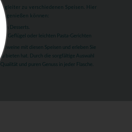
egleiter zu verschiedenen Speisen. Hier
ten genießen können:
igen Desserts.
tem Geflügel oder leichten Pasta-Gerichten
oséweine mit diesen Speisen und erleben Sie
 zu bieten hat. Durch die sorgfältige Auswahl
Qualität und puren Genuss in jeder Flasche.