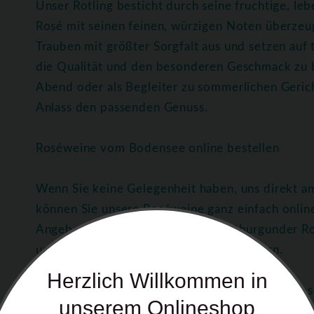
Unser Rotling besticht durch seine fruchtige, l
Rosé mit seinen feinen, würzigen Noten überzeu
Trauben mit größter Sorgfalt aus und setzen auf
die Qualität und den besonderen Geschmack zu 
Abend oder als Begleiter zu sommerlichen Geric
Anlass den passenden Genuss.
Roséweine vom Bodensee online bestellen
Wenn Sie keine Gelegenheit haben, uns direkt 
können Sie unsere Roséweine ganz einfach onlin
Angebot, darunter Rotling und Spätburgunder Ro
unserer Region bequem nach Hause liefern.
Herzlich Willkommen in
Genuss-Tipps für Rotling und Spätburgunder Ros
unserem Onlineshop