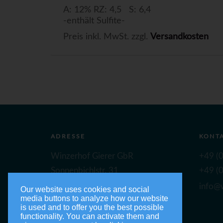
A: 12% RZ: 4,5 S: 6,4
-enthält Sulfite-
Preis inkl. MwSt. zzgl.
Versandkosten
ADRESSE
KONT
Winzerhof Gierer GbR
+49 (0
Sonnenbichlstr. 31
+49 (0
88149 Nonnenhorn
info@w
Our website uses cookies and social
media buttons to analyze how our website
is used and to offer you the best possible
functionality. You can activate them and