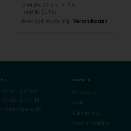
A:11,0% RZ:8,9 S: 5,8
-enthält Sulfite-
Preis inkl. MwSt. zzgl.
Versandkosten
AKT
HINWEISE
) 83 82 - 8 95 81
Impressum
) 83 82 - 27 39 16
AGB
inzerhof-gierer.de
Datenschutz
Cookie Richtlinie