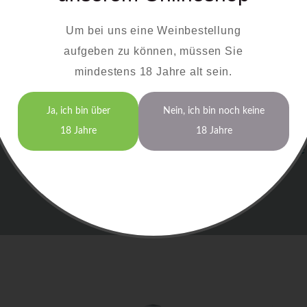
Unsere Roséweine eignen sich hervorragend als B
Um bei uns eine Weinbestellung
einige Empfehlungen, wie Sie die Weine am bes
aufgeben zu können, müssen Sie
Rotling:
Perfekt zu würzigen Speisen oder frucht
mindestens 18 Jahre alt sein.
Spätburgunder Rosé:
Eine ideale Wahl zu gegrill
Probieren Sie die harmonische Kombination unserer R
Ja, ich bin über
Nein, ich bin noch keine
die kulinarische Vielfalt, die der Bayerische Bodensee
18 Jahre
18 Jahre
und Verarbeitung der Trauben garantieren wir höchste 