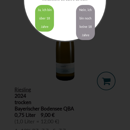
Ja, ich bin
Nein, ich
über 18
bin noch
Jahre
keine 18
Jahre
Riesling
2024
trocken
Bayerischer Bodensee QBA
0,75 Liter
9,00 €
(1,0 Liter = 12,00 €)