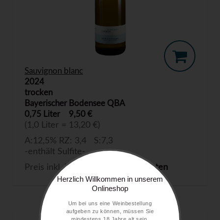
Sauvignon blanc
2024
trocken
Bayerischer Bodensee QBA
0,75 Liter
9,50 €
(1,0 Liter = 13,20 €)
A:12,5% RZ: 3,4 S:7,3
-enthält Sulfite-
Preis inkl. MwSt. zzgl.
Versandkosten
Herzlich Willkommen in unserem
Onlineshop
Um bei uns eine Weinbestellung
aufgeben zu können, müssen Sie
mindestens 18 Jahre alt sein.