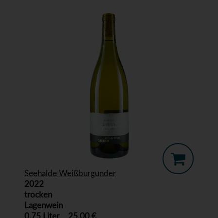
Seehalde Weißburgunder
2022
trocken
Lagenwein
0,75 Liter
25,00 €