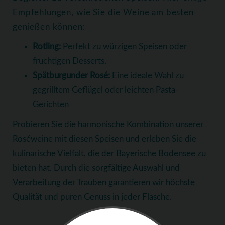
Empfehlungen, wie Sie die Weine am besten
genießen können:
Rotling:
Perfekt zu würzigen Speisen oder
fruchtigen Desserts.
Spätburgunder Rosé:
Eine ideale Wahl zu
gegrilltem Geflügel oder leichten Pasta-
Gerichten
Probieren Sie die harmonische Kombination unserer
Roséweine mit diesen Speisen und erleben Sie die
kulinarische Vielfalt, die der Bayerische Bodensee zu
bieten hat. Durch die sorgfältige Auswahl und
Verarbeitung der Trauben garantieren wir höchste
Qualität und puren Genuss in jeder Flasche.