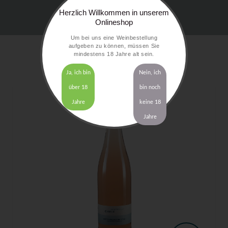
Herzlich Willkommen in unserem
Onlineshop
Um bei uns eine Weinbestellung
aufgeben zu können, müssen Sie
mindestens 18 Jahre alt sein.
Ja, ich bin
Nein, ich
über 18
bin noch
Jahre
keine 18
Jahre