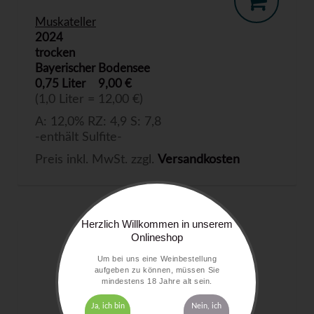
Muskateller
2024
trocken
Bayerischer Bodensee
0,75 Liter
9,00 €
(1,0 Liter = 12,00 €)
A: 12,0% RZ: 4,9 S: 7,8
-enthält Sulfite-
Preis inkl. MwSt. zzgl.
Versandkosten
Herzlich Willkommen in unserem
Onlineshop
Um bei uns eine Weinbestellung
aufgeben zu können, müssen Sie
mindestens 18 Jahre alt sein.
Ja, ich bin
Nein, ich