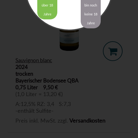
über 18
bin noch
Jahre
keine 18
Jahre
Sauvignon blanc
2024
trocken
Bayerischer Bodensee QBA
0,75 Liter
9,50 €
(1,0 Liter = 13,20 €)
A:12,5% RZ: 3,4 S:7,3
-enthält Sulfite-
Preis inkl. MwSt. zzgl.
Versandkosten