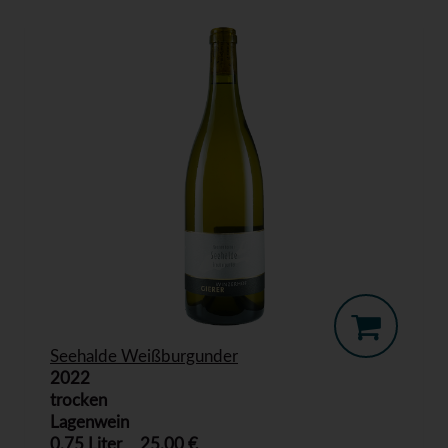
Seehalde Weißburgunder
2022
trocken
Lagenwein
0,75 Liter
25,00 €