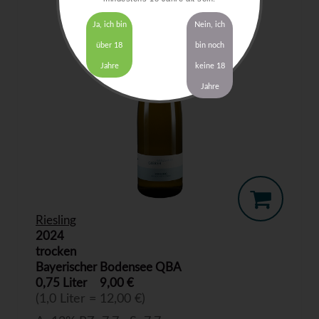
Ja, ich bin
Nein, ich
über 18
bin noch
Jahre
keine 18
Jahre
Riesling
2024
trocken
Bayerischer Bodensee QBA
0,75 Liter
9,00 €
(1,0 Liter = 12,00 €)