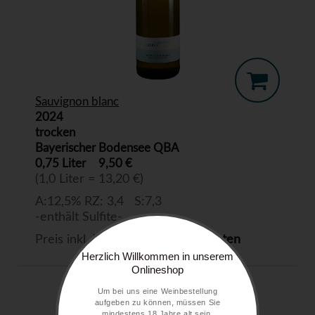
Sauvignon blanc
2024
trocken
Bayerischer Bodensee QBA
0,75 Liter
9,50 €
(1,0 Liter = 13,20 €)
A:12,5% RZ: 3,4 S:7,3
-enthält Sulfite-
Preis inkl. MwSt. zzgl.
Versandkosten
Herzlich Willkommen in unserem
Onlineshop
Um bei uns eine Weinbestellung
aufgeben zu können, müssen Sie
mindestens 18 Jahre alt sein.