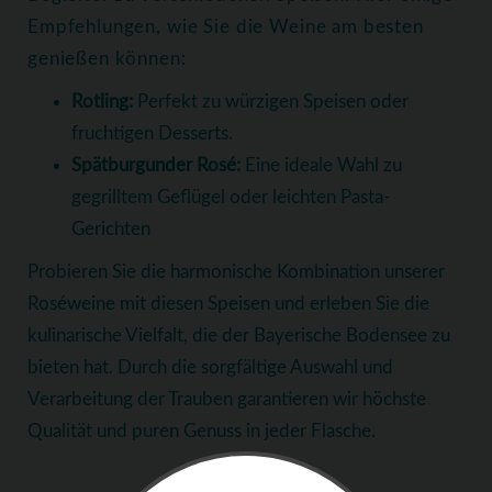
Empfehlungen, wie Sie die Weine am besten
genießen können:
Rotling:
Perfekt zu würzigen Speisen oder
fruchtigen Desserts.
Spätburgunder Rosé:
Eine ideale Wahl zu
gegrilltem Geflügel oder leichten Pasta-
Gerichten
Probieren Sie die harmonische Kombination unserer
Roséweine mit diesen Speisen und erleben Sie die
kulinarische Vielfalt, die der Bayerische Bodensee zu
bieten hat. Durch die sorgfältige Auswahl und
Verarbeitung der Trauben garantieren wir höchste
Qualität und puren Genuss in jeder Flasche.