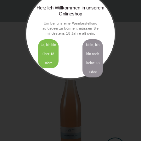
Herzlich Willkommen in unserem
Onlineshop
Um bei uns eine Weinbestellung
aufgeben zu können, müssen Sie
mindestens 18 Jahre alt sein.
Ja, ich bin
Nein, ich
über 18
bin noch
Jahre
keine 18
Jahre