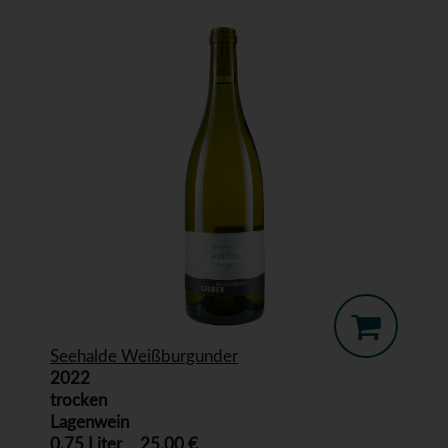
Seehalde Weißburgunder
2022
trocken
Lagenwein
0,75 Liter
25,00 €