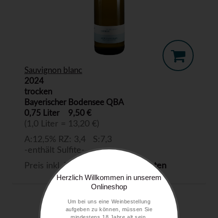
Sauvignon blanc
2024
trocken
Bayerischer Bodensee QBA
0,75 Liter
9,50 €
(1,0 Liter = 13,20 €)
A:12,5% RZ: 3,4 S:7,3
-enthält Sulfite-
Preis inkl. MwSt. zzgl.
Versandkosten
Herzlich Willkommen in unserem
Onlineshop
Um bei uns eine Weinbestellung
aufgeben zu können, müssen Sie
mindestens 18 Jahre alt sein.