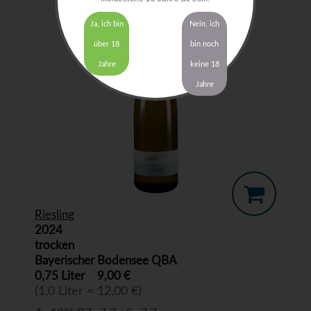
Ja, ich bin
Nein, ich
über 18
bin noch
Jahre
keine 18
Jahre
Riesling
2024
trocken
Bayerischer Bodensee QBA
0,75 Liter
9,00 €
(1,0 Liter = 12,00 €)