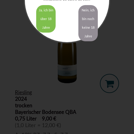
Ja, ich bin
Nein, ich
über 18
bin noch
Jahre
keine 18
Jahre
Riesling
2024
trocken
Bayerischer Bodensee QBA
0,75 Liter
9,00 €
(1,0 Liter = 12,00 €)