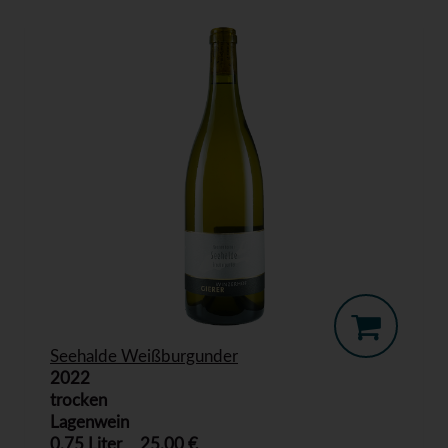
Seehalde Weißburgunder
2022
trocken
Lagenwein
0,75 Liter
25,00 €