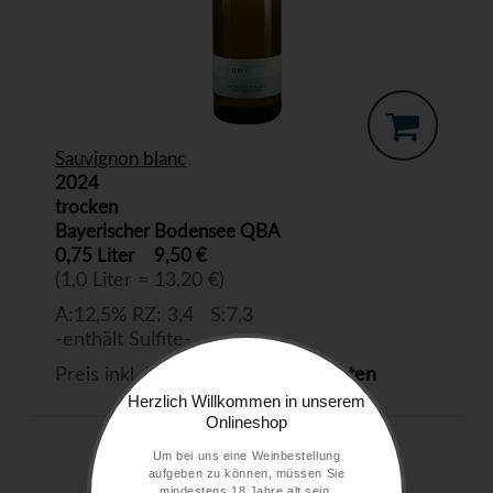
Sauvignon blanc
2024
trocken
Bayerischer Bodensee QBA
0,75 Liter
9,50 €
(1,0 Liter = 13,20 €)
A:12,5% RZ: 3,4 S:7,3
-enthält Sulfite-
Preis inkl. MwSt. zzgl.
Versandkosten
Herzlich Willkommen in unserem
Onlineshop
Um bei uns eine Weinbestellung
aufgeben zu können, müssen Sie
mindestens 18 Jahre alt sein.