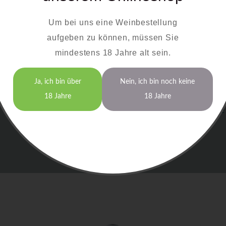
Unsere Roséweine eignen sich hervorragend als B
Um bei uns eine Weinbestellung
einige Empfehlungen, wie Sie die Weine am bes
aufgeben zu können, müssen Sie
Rotling:
Perfekt zu würzigen Speisen oder frucht
mindestens 18 Jahre alt sein.
Spätburgunder Rosé:
Eine ideale Wahl zu gegrill
Probieren Sie die harmonische Kombination unserer R
Ja, ich bin über
Nein, ich bin noch keine
die kulinarische Vielfalt, die der Bayerische Bodensee
18 Jahre
18 Jahre
und Verarbeitung der Trauben garantieren wir höchste 