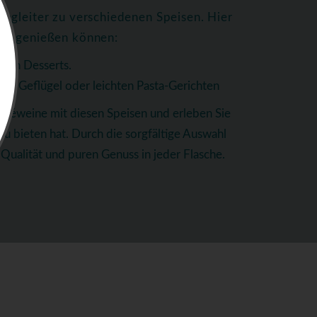
egleiter zu verschiedenen Speisen. Hier
ten genießen können:
igen Desserts.
tem Geflügel oder leichten Pasta-Gerichten
oséweine mit diesen Speisen und erleben Sie
 zu bieten hat. Durch die sorgfältige Auswahl
Qualität und puren Genuss in jeder Flasche.