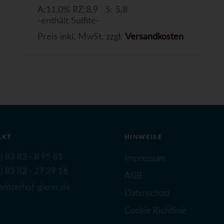
A:11,0% RZ:8,9 S: 5,8
-enthält Sulfite-
Preis inkl. MwSt. zzgl.
Versandkosten
AKT
HINWEISE
) 83 82 - 8 95 81
Impressum
) 83 82 - 27 39 16
AGB
inzerhof-gierer.de
Datenschutz
Cookie Richtlinie