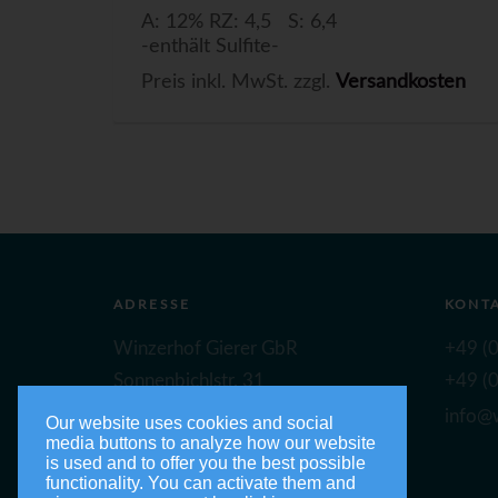
A: 12% RZ: 4,5 S: 6,4
-enthält Sulfite-
Preis inkl. MwSt. zzgl.
Versandkosten
ADRESSE
KONT
Winzerhof Gierer GbR
+49 (0
Sonnenbichlstr. 31
+49 (0
88149 Nonnenhorn
info@w
Our website uses cookies and social
media buttons to analyze how our website
is used and to offer you the best possible
functionality. You can activate them and