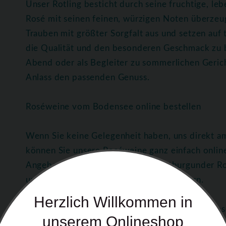
Unser Rotling besticht durch seine fruchtige, l
Rosé mit seinen feinen, würzigen Noten überzeu
Trauben mit größter Sorgfalt aus und setzen auf
die Qualität und den besonderen Geschmack zu 
Abend oder als Begleiter zu sommerlichen Geric
Anlass den passenden Genuss.
Roséweine vom Bodensee online bestellen
Wenn Sie keine Gelegenheit haben, uns direkt 
können Sie unsere Roséweine ganz einfach onlin
Angebot, darunter Rotling und Spätburgunder Ro
unserer Region bequem nach Hause liefern.
Herzlich Willkommen in
Genuss-Tipps für Rotling und Spätburgunder Ros
unserem Onlineshop