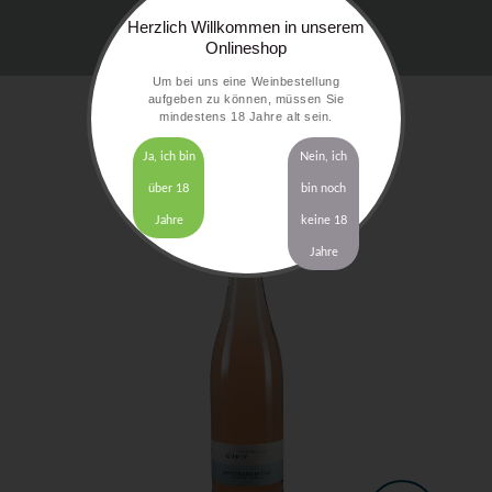
Herzlich Willkommen in unserem
Onlineshop
Um bei uns eine Weinbestellung
aufgeben zu können, müssen Sie
mindestens 18 Jahre alt sein.
Ja, ich bin
Nein, ich
über 18
bin noch
Jahre
keine 18
Jahre