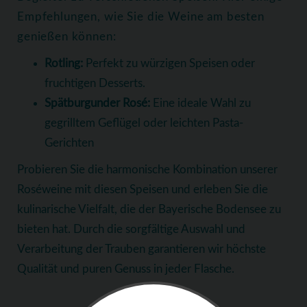
Empfehlungen, wie Sie die Weine am besten
genießen können:
Rotling:
Perfekt zu würzigen Speisen oder
fruchtigen Desserts.
Spätburgunder Rosé:
Eine ideale Wahl zu
gegrilltem Geflügel oder leichten Pasta-
Gerichten
Probieren Sie die harmonische Kombination unserer
Roséweine mit diesen Speisen und erleben Sie die
kulinarische Vielfalt, die der Bayerische Bodensee zu
bieten hat. Durch die sorgfältige Auswahl und
Verarbeitung der Trauben garantieren wir höchste
Qualität und puren Genuss in jeder Flasche.