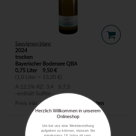
Sauvignon blanc
2024
trocken
Bayerischer Bodensee QBA
0,75 Liter
9,50 €
(1,0 Liter = 13,20 €)
A:12,5% RZ: 3,4 S:7,3
-enthält Sulfite-
Preis inkl. MwSt. zzgl.
Versandkosten
Herzlich Willkommen in unserem
Onlineshop
Um bei uns eine Weinbestellung
aufgeben zu können, müssen Sie
mindestens 18 Jahre alt sein.