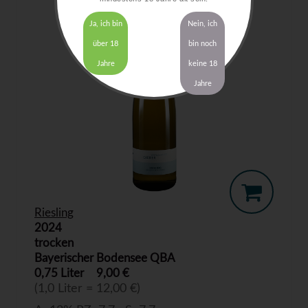
Ja, ich bin
Nein, ich
über 18
bin noch
Jahre
keine 18
Jahre
Riesling
2024
trocken
Bayerischer Bodensee QBA
0,75 Liter
9,00 €
(1,0 Liter = 12,00 €)