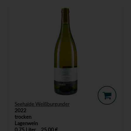
Seehalde Weißburgunder
2022
trocken
Lagenwein
0,75 Liter
25,00 €