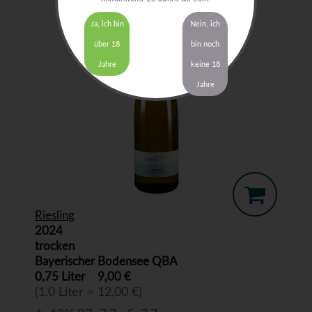
Ja, ich bin
Nein, ich
über 18
bin noch
Jahre
keine 18
Jahre
Riesling
2024
trocken
Bayerischer Bodensee QBA
0,75 Liter
9,00 €
(1,0 Liter = 12,00 €)