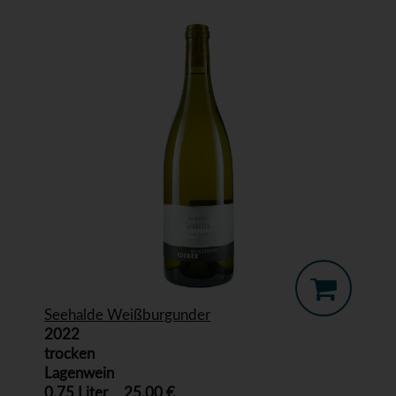
Seehalde Weißburgunder
2022
trocken
Lagenwein
0,75 Liter
25,00 €