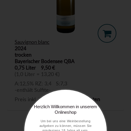
Sauvignon blanc
2024
trocken
Bayerischer Bodensee QBA
0,75 Liter
9,50 €
(1,0 Liter = 13,20 €)
A:12,5% RZ: 3,4 S:7,3
-enthält Sulfite-
Preis inkl. MwSt. zzgl.
Versandkosten
Herzlich Willkommen in unserem
Onlineshop
Um bei uns eine Weinbestellung
aufgeben zu können, müssen Sie
mindestens 18 Jahre alt sein.