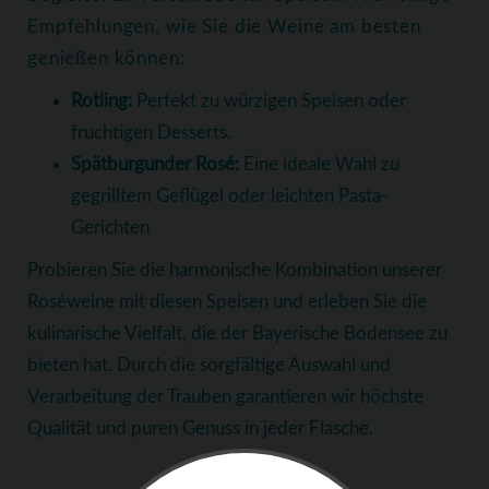
Empfehlungen, wie Sie die Weine am besten
genießen können:
Rotling:
Perfekt zu würzigen Speisen oder
fruchtigen Desserts.
Spätburgunder Rosé:
Eine ideale Wahl zu
gegrilltem Geflügel oder leichten Pasta-
Gerichten
Probieren Sie die harmonische Kombination unserer
Roséweine mit diesen Speisen und erleben Sie die
kulinarische Vielfalt, die der Bayerische Bodensee zu
bieten hat. Durch die sorgfältige Auswahl und
Verarbeitung der Trauben garantieren wir höchste
Qualität und puren Genuss in jeder Flasche.