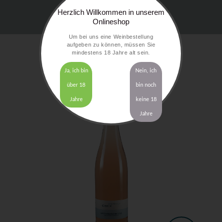
Herzlich Willkommen in unserem
Onlineshop
Um bei uns eine Weinbestellung
aufgeben zu können, müssen Sie
mindestens 18 Jahre alt sein.
Ja, ich bin
Nein, ich
über 18
bin noch
Jahre
keine 18
Jahre