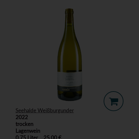
Seehalde Weißburgunder
2022
trocken
Lagenwein
0,75 Liter
25,00 €