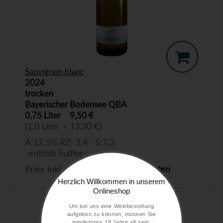
Sauvignon blanc
2024
trocken
Bayerischer Bodensee QBA
0,75 Liter
9,50 €
(1,0 Liter = 13,20 €)
A:12,5% RZ: 3,4 S:7,3
-enthält Sulfite-
Preis inkl. MwSt. zzgl.
Versandkosten
Herzlich Willkommen in unserem
Onlineshop
Um bei uns eine Weinbestellung
aufgeben zu können, müssen Sie
mindestens 18 Jahre alt sein.