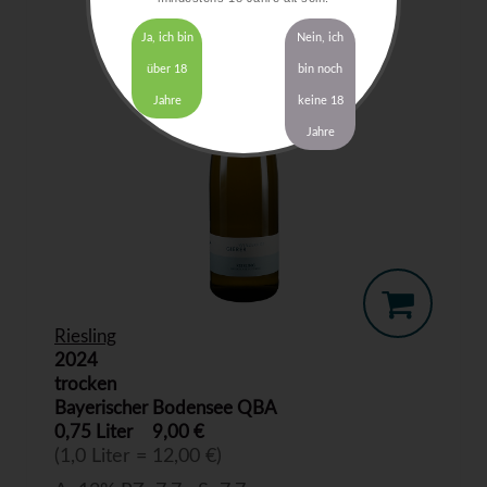
Ja, ich bin
Nein, ich
über 18
bin noch
Jahre
keine 18
Jahre
Riesling
2024
trocken
Bayerischer Bodensee QBA
0,75 Liter
9,00 €
(1,0 Liter = 12,00 €)