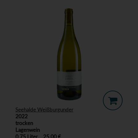
Seehalde Weißburgunder
2022
trocken
Lagenwein
0,75 Liter
25,00 €