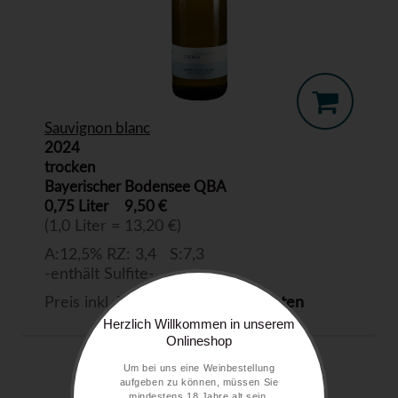
Sauvignon blanc
2024
trocken
Bayerischer Bodensee QBA
0,75 Liter
9,50 €
(1,0 Liter = 13,20 €)
A:12,5% RZ: 3,4 S:7,3
-enthält Sulfite-
Preis inkl. MwSt. zzgl.
Versandkosten
Herzlich Willkommen in unserem
Onlineshop
Um bei uns eine Weinbestellung
aufgeben zu können, müssen Sie
mindestens 18 Jahre alt sein.