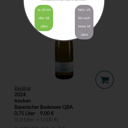
Ja, ich bin
Nein, ich
über 18
bin noch
Jahre
keine 18
Jahre
Riesling
2024
trocken
Bayerischer Bodensee QBA
0,75 Liter
9,00 €
(1,0 Liter = 12,00 €)