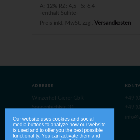
A: 12% RZ: 4,5 S: 6,4
-enthält Sulfite-
Preis inkl. MwSt. zzgl.
Versandkosten
ADRESSE
KONT
Winzerhof Gierer GbR
+49 (0
Sonnenbichlstr. 31
+49 (0
88149 Nonnenhorn
info@w
Our website uses cookies and social
media buttons to analyze how our website
is used and to offer you the best possible
functionality. You can activate them and