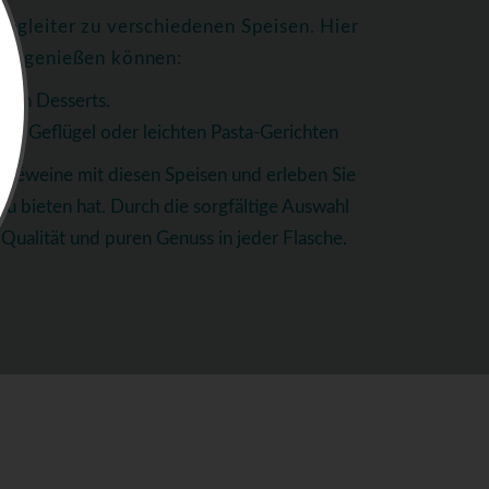
egleiter zu verschiedenen Speisen. Hier
ten genießen können:
igen Desserts.
tem Geflügel oder leichten Pasta-Gerichten
oséweine mit diesen Speisen und erleben Sie
 zu bieten hat. Durch die sorgfältige Auswahl
Qualität und puren Genuss in jeder Flasche.