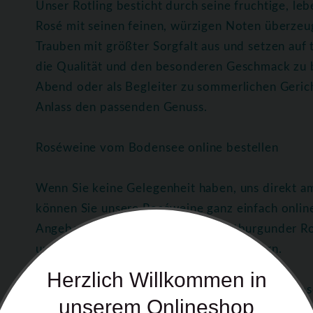
Unser Rotling besticht durch seine fruchtige, l
Rosé mit seinen feinen, würzigen Noten überzeu
Trauben mit größter Sorgfalt aus und setzen auf
die Qualität und den besonderen Geschmack zu 
Abend oder als Begleiter zu sommerlichen Geric
Anlass den passenden Genuss.
Roséweine vom Bodensee online bestellen
Wenn Sie keine Gelegenheit haben, uns direkt 
können Sie unsere Roséweine ganz einfach onlin
Angebot, darunter Rotling und Spätburgunder Ro
unserer Region bequem nach Hause liefern.
Herzlich Willkommen in
Genuss-Tipps für Rotling und Spätburgunder Ros
unserem Onlineshop