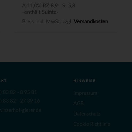
A:11,0% RZ:8,9 S: 5,8
-enthält Sulfite-
Preis inkl. MwSt. zzgl.
Versandkosten
AKT
HINWEISE
) 83 82 - 8 95 81
Impressum
) 83 82 - 27 39 16
AGB
inzerhof-gierer.de
Datenschutz
Cookie Richtlinie