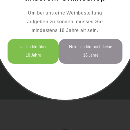
Unsere Roséweine eignen sich hervorragend als B
Um bei uns eine Weinbestellung
einige Empfehlungen, wie Sie die Weine am bes
aufgeben zu können, müssen Sie
Rotling:
Perfekt zu würzigen Speisen oder frucht
mindestens 18 Jahre alt sein.
Spätburgunder Rosé:
Eine ideale Wahl zu gegrill
Probieren Sie die harmonische Kombination unserer R
Ja, ich bin über
Nein, ich bin noch keine
die kulinarische Vielfalt, die der Bayerische Bodensee
18 Jahre
18 Jahre
und Verarbeitung der Trauben garantieren wir höchste 