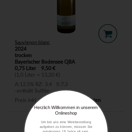
Sauvignon blanc
2024
trocken
Bayerischer Bodensee QBA
0,75 Liter
9,50 €
(1,0 Liter = 13,20 €)
A:12,5% RZ: 3,4 S:7,3
-enthält Sulfite-
Preis inkl. MwSt. zzgl.
Versandkosten
Herzlich Willkommen in unserem
Onlineshop
Um bei uns eine Weinbestellung
aufgeben zu können, müssen Sie
mindestens 18 Jahre alt sein.