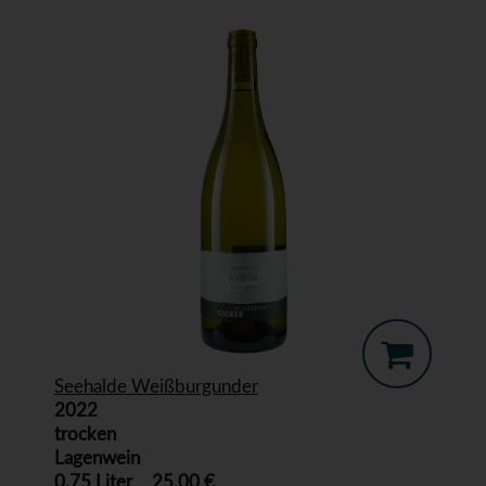
Seehalde Weißburgunder
2022
trocken
Lagenwein
0,75 Liter
25,00 €