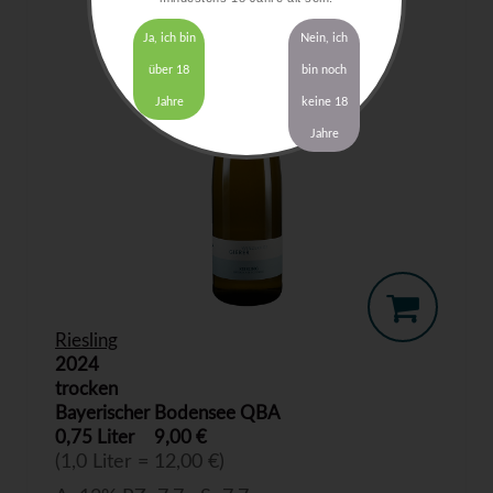
Ja, ich bin
Nein, ich
über 18
bin noch
Jahre
keine 18
Jahre
Riesling
2024
trocken
Bayerischer Bodensee QBA
0,75 Liter
9,00 €
(1,0 Liter = 12,00 €)