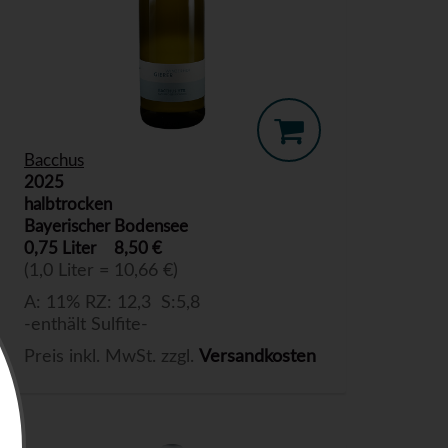
Bacchus
2025
halbtrocken
Bayerischer Bodensee
0,75 Liter
8,50 €
(1,0 Liter = 10,66 €)
A: 11% RZ: 12,3 S:5,8
-enthält Sulfite-
Preis inkl. MwSt. zzgl.
Versandkosten