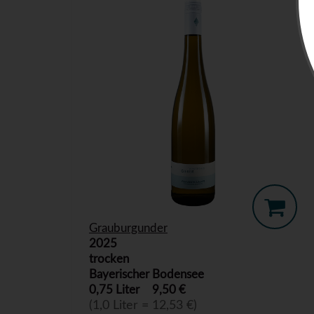
Grauburgunder
2025
trocken
Bayerischer Bodensee
0,75 Liter
9,50 €
(1,0 Liter = 12,53 €)