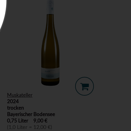
Muskateller
2024
trocken
Bayerischer Bodensee
0,75 Liter
9,00 €
(1,0 Liter = 12,00 €)