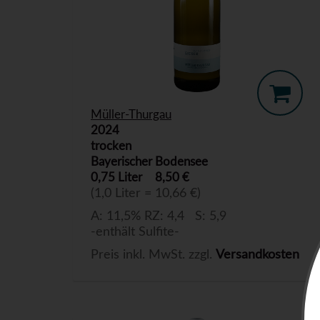
Müller-Thurgau
2024
trocken
Bayerischer Bodensee
0,75 Liter
8,50 €
(1,0 Liter = 10,66 €)
A: 11,5% RZ: 4,4 S: 5,9
-enthält Sulfite-
Preis inkl. MwSt. zzgl.
Versandkosten