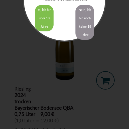
Ja, ich bin
Nein, ich
über 18
bin noch
Jahre
keine 18
Jahre
Riesling
2024
trocken
Bayerischer Bodensee QBA
0,75 Liter
9,00 €
(1,0 Liter = 12,00 €)