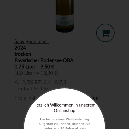
Sauvignon blanc
2024
trocken
Bayerischer Bodensee QBA
0,75 Liter
9,50 €
(1,0 Liter = 13,20 €)
A:12,5% RZ: 3,4 S:7,3
-enthält Sulfite-
Preis inkl. MwSt. zzgl.
Versandkosten
Herzlich Willkommen in unserem
Onlineshop
Um bei uns eine Weinbestellung
aufgeben zu können, müssen Sie
mindestens 18 Jahre alt sein.