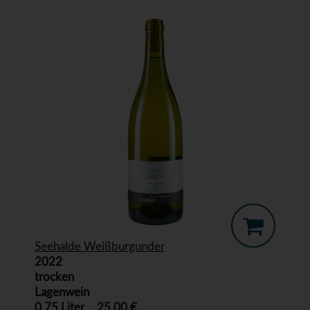
Seehalde Weißburgunder
2022
trocken
Lagenwein
0,75 Liter
25,00 €