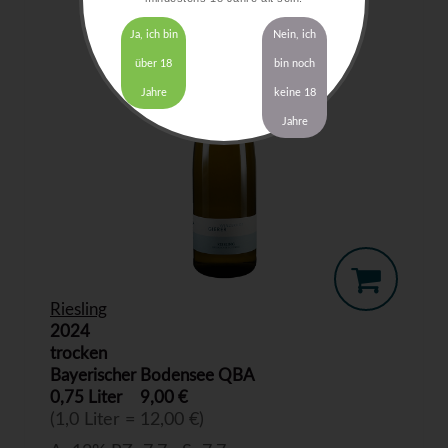
Ja, ich bin
Nein, ich
über 18
bin noch
Jahre
keine 18
Jahre
Riesling
2024
trocken
Bayerischer Bodensee QBA
0,75 Liter
9,00 €
(1,0 Liter = 12,00 €)