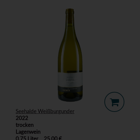
Seehalde Weißburgunder
2022
trocken
Lagenwein
0,75 Liter
25,00 €