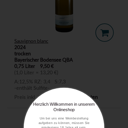
Sauvignon blanc
2024
trocken
Bayerischer Bodensee QBA
0,75 Liter
9,50 €
(1,0 Liter = 13,20 €)
A:12,5% RZ: 3,4 S:7,3
-enthält Sulfite-
Preis inkl. MwSt. zzgl.
Versandkosten
Herzlich Willkommen in unserem
Onlineshop
Um bei uns eine Weinbestellung
aufgeben zu können, müssen Sie
mindestens 18 Jahre alt sein.