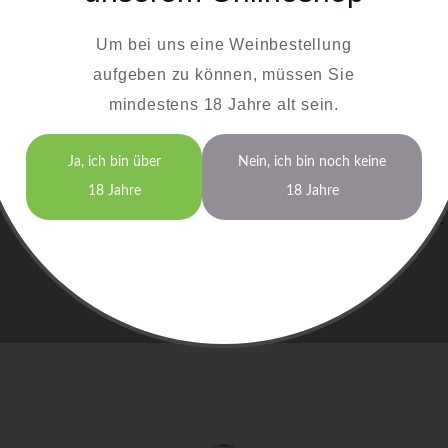
Unsere Roséweine eignen sich hervorragend als B
Um bei uns eine Weinbestellung
einige Empfehlungen, wie Sie die Weine am bes
aufgeben zu können, müssen Sie
Rotling:
Perfekt zu würzigen Speisen oder frucht
mindestens 18 Jahre alt sein.
Spätburgunder Rosé:
Eine ideale Wahl zu gegrill
Probieren Sie die harmonische Kombination unserer R
Ja, ich bin über
Nein, ich bin noch keine
die kulinarische Vielfalt, die der Bayerische Bodensee
18 Jahre
18 Jahre
und Verarbeitung der Trauben garantieren wir höchste 