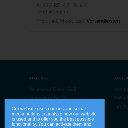
A: 12% RZ: 4,5 S: 6,4
-enthält Sulfite-
Preis inkl. MwSt. zzgl.
Versandkosten
ADRESSE
KONT
Winzerhof Gierer GbR
+49 (0
Sonnenbichlstr. 31
+49 (0
88149 Nonnenhorn
info@w
Our website uses cookies and social
media buttons to analyze how our website
is used and to offer you the best possible
functionality. You can activate them and