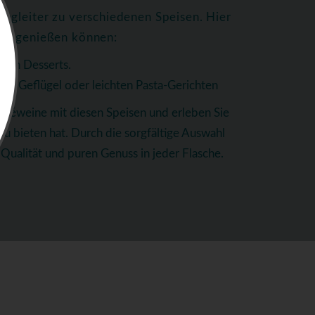
egleiter zu verschiedenen Speisen. Hier
ten genießen können:
igen Desserts.
tem Geflügel oder leichten Pasta-Gerichten
oséweine mit diesen Speisen und erleben Sie
 zu bieten hat. Durch die sorgfältige Auswahl
Qualität und puren Genuss in jeder Flasche.