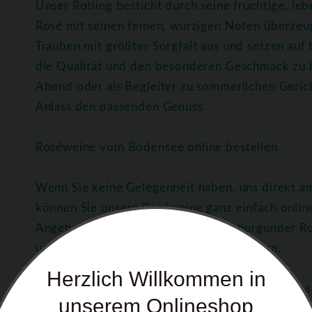
Unser Rotling besticht durch seine fruchtige, l
Rosé mit seinen feinen, würzigen Noten überzeu
Trauben mit größter Sorgfalt aus und setzen auf
die Qualität und den besonderen Geschmack zu 
Abend oder als Begleiter zu sommerlichen Geric
Anlass den passenden Genuss.
Roséweine vom Bodensee online bestellen
Wenn Sie keine Gelegenheit haben, uns direkt 
können Sie unsere Roséweine ganz einfach onlin
Angebot, darunter Rotling und Spätburgunder Ro
unserer Region bequem nach Hause liefern.
Herzlich Willkommen in
Genuss-Tipps für Rotling und Spätburgunder Ros
unserem Onlineshop