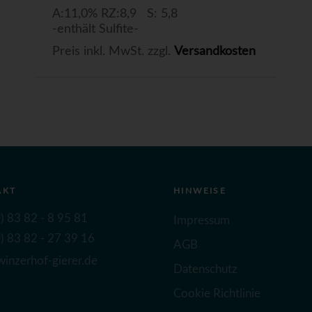
A:11,0% RZ:8,9 S: 5,8
-enthält Sulfite-
Preis inkl. MwSt. zzgl.
Versandkosten
AKT
HINWEISE
) 83 82 - 8 95 81
Impressum
) 83 82 - 27 39 16
AGB
inzerhof-gierer.de
Datenschutz
Cookie Richtlinie