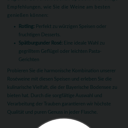
Empfehlungen, wie Sie die Weine am besten
genießen können:
Rotling:
Perfekt zu würzigen Speisen oder
fruchtigen Desserts.
Spätburgunder Rosé:
Eine ideale Wahl zu
gegrilltem Geflügel oder leichten Pasta-
Gerichten
Probieren Sie die harmonische Kombination unserer
Roséweine mit diesen Speisen und erleben Sie die
kulinarische Vielfalt, die der Bayerische Bodensee zu
bieten hat. Durch die sorgfältige Auswahl und
Verarbeitung der Trauben garantieren wir höchste
Qualität und puren Genuss in jeder Flasche.