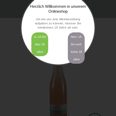
Herzlich Willkommen in unserem
Onlineshop
Um bei uns eine Weinbestellung
aufgeben zu können, müssen Sie
mindestens 18 Jahre alt sein.
Ja, ich bin
Nein, ich
über 18
bin noch
Jahre
keine 18
Jahre