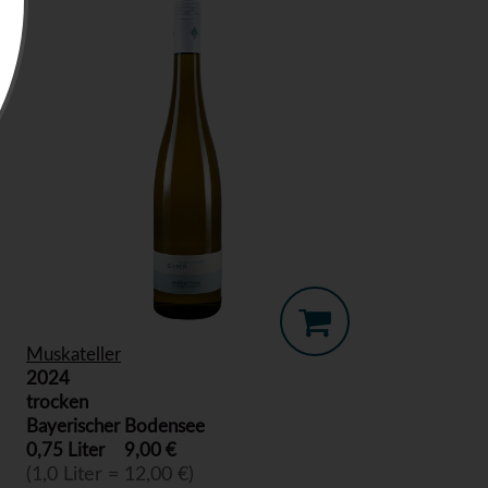
Muskateller
2024
trocken
Bayerischer Bodensee
0,75 Liter
9,00 €
(1,0 Liter = 12,00 €)