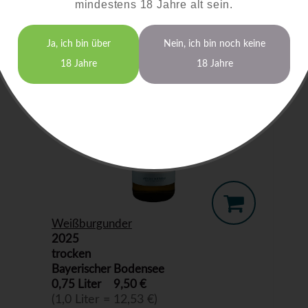
mindestens 18 Jahre alt sein.
Ja, ich bin über
Nein, ich bin noch keine
18 Jahre
18 Jahre
Weißburgunder
2025
trocken
Bayerischer Bodensee
0,75 Liter
9,50 €
(1,0 Liter = 12,53 €)