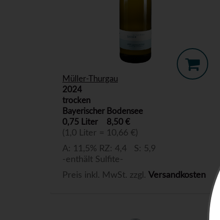
Müller-Thurgau
2024
trocken
Bayerischer Bodensee
0,75 Liter
8,50 €
(1,0 Liter = 10,66 €)
A: 11,5% RZ: 4,4 S: 5,9
-enthält Sulfite-
Preis inkl. MwSt. zzgl.
Versandkosten