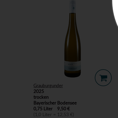
Grauburgunder
2025
trocken
Bayerischer Bodensee
0,75 Liter
9,50 €
(1,0 Liter = 12,53 €)