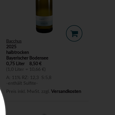
Bacchus
2025
halbtrocken
Bayerischer Bodensee
0,75 Liter
8,50 €
(1,0 Liter = 10,66 €)
A: 11% RZ: 12,3 S:5,8
-enthält Sulfite-
Preis inkl. MwSt. zzgl.
Versandkosten