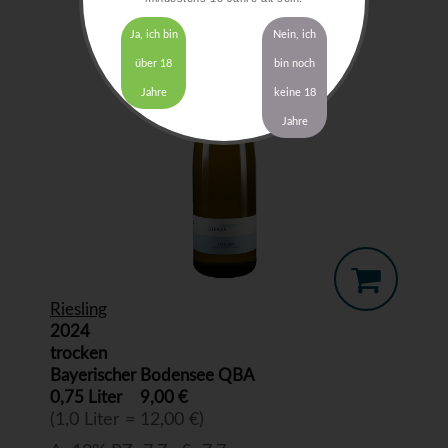
Ja, ich bin
Nein, ich
über 18
bin noch
Jahre
keine 18
Jahre
Riesling
2024
trocken
Bayerischer Bodensee QBA
0,75 Liter
9,00 €
(1,0 Liter = 12,00 €)