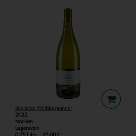
Seehalde Weißburgunder
2022
trocken
Lagenwein
0,75 Liter
25,00 €