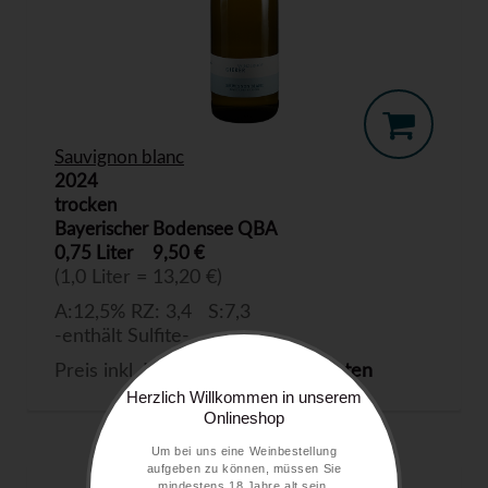
Sauvignon blanc
2024
trocken
Bayerischer Bodensee QBA
0,75 Liter
9,50 €
(1,0 Liter = 13,20 €)
A:12,5% RZ: 3,4 S:7,3
-enthält Sulfite-
Preis inkl. MwSt. zzgl.
Versandkosten
Herzlich Willkommen in unserem
Onlineshop
Um bei uns eine Weinbestellung
aufgeben zu können, müssen Sie
mindestens 18 Jahre alt sein.