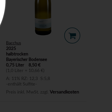
Bacchus
2025
halbtrocken
Bayerischer Bodensee
0,75 Liter
8,50 €
(1,0 Liter = 10,66 €)
A: 11% RZ: 12,3 S:5,8
-enthält Sulfite-
Preis inkl. MwSt. zzgl.
Versandkosten