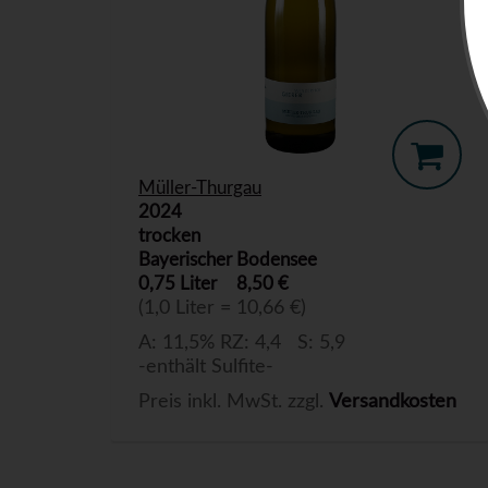
Müller-Thurgau
2024
trocken
Bayerischer Bodensee
0,75 Liter
8,50 €
(1,0 Liter = 10,66 €)
A: 11,5% RZ: 4,4 S: 5,9
-enthält Sulfite-
Preis inkl. MwSt. zzgl.
Versandkosten