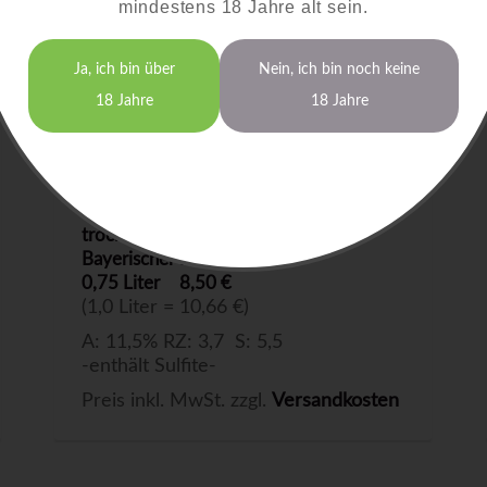
mindestens 18 Jahre alt sein.
Ja, ich bin über
Nein, ich bin noch keine
18 Jahre
18 Jahre
Bacchus
2025
trocken
Bayerischer Bodensee
0,75 Liter
8,50 €
(1,0 Liter = 10,66 €)
A: 11,5% RZ: 3,7 S: 5,5
-enthält Sulfite-
Preis inkl. MwSt. zzgl.
Versandkosten