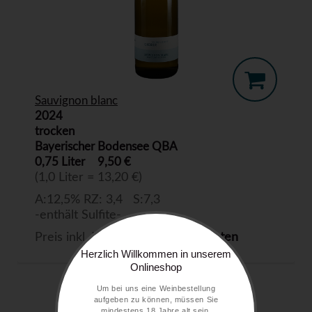
Sauvignon blanc
2024
trocken
Bayerischer Bodensee QBA
0,75 Liter
9,50 €
(1,0 Liter = 13,20 €)
A:12,5% RZ: 3,4 S:7,3
-enthält Sulfite-
Preis inkl. MwSt. zzgl.
Versandkosten
Herzlich Willkommen in unserem
Onlineshop
Um bei uns eine Weinbestellung
aufgeben zu können, müssen Sie
mindestens 18 Jahre alt sein.