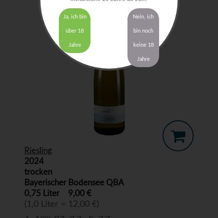
Ja, ich bin
Nein, ich
über 18
bin noch
Jahre
keine 18
Jahre
Riesling
2024
trocken
Bayerischer Bodensee QBA
0,75 Liter
9,00 €
(1,0 Liter = 12,00 €)