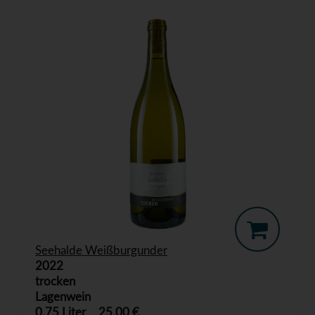
Seehalde Weißburgunder
2022
trocken
Lagenwein
0,75 Liter
25,00 €