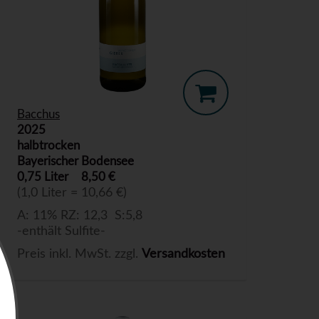
Bacchus
2025
halbtrocken
Bayerischer Bodensee
0,75 Liter
8,50 €
(1,0 Liter = 10,66 €)
A: 11% RZ: 12,3 S:5,8
-enthält Sulfite-
Preis inkl. MwSt. zzgl.
Versandkosten