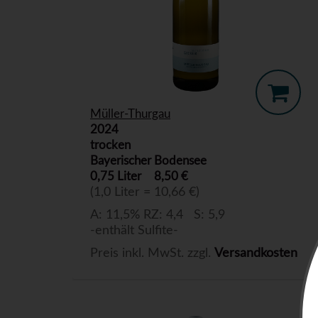
Müller-Thurgau
2024
trocken
Bayerischer Bodensee
0,75 Liter
8,50 €
(1,0 Liter = 10,66 €)
A: 11,5% RZ: 4,4 S: 5,9
-enthält Sulfite-
Preis inkl. MwSt. zzgl.
Versandkosten