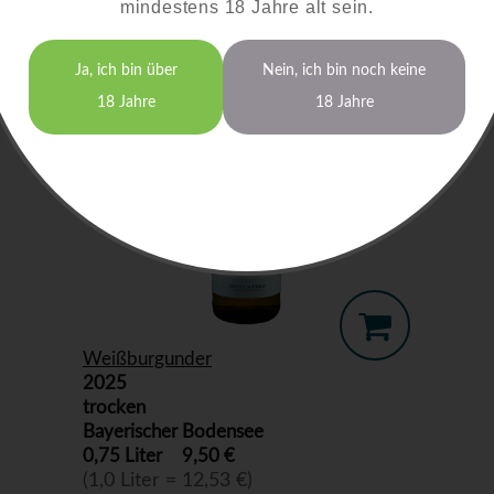
mindestens 18 Jahre alt sein.
Ja, ich bin über
Nein, ich bin noch keine
18 Jahre
18 Jahre
Weißburgunder
2025
trocken
Bayerischer Bodensee
0,75 Liter
9,50 €
(1,0 Liter = 12,53 €)