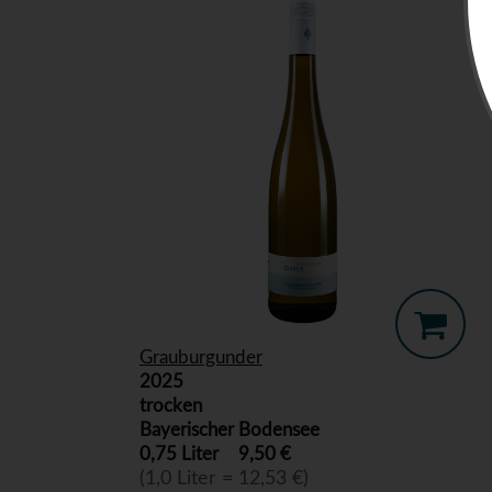
Grauburgunder
2025
trocken
Bayerischer Bodensee
0,75 Liter
9,50 €
(1,0 Liter = 12,53 €)