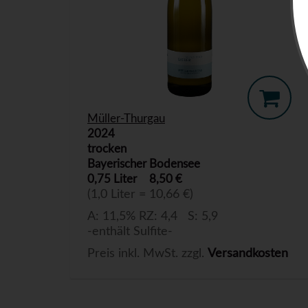
Müller-Thurgau
2024
trocken
Bayerischer Bodensee
0,75 Liter
8,50 €
(1,0 Liter = 10,66 €)
A: 11,5% RZ: 4,4 S: 5,9
-enthält Sulfite-
Preis inkl. MwSt. zzgl.
Versandkosten