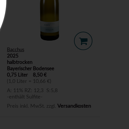
Bacchus
2025
halbtrocken
Bayerischer Bodensee
0,75 Liter
8,50 €
(1,0 Liter = 10,66 €)
A: 11% RZ: 12,3 S:5,8
-enthält Sulfite-
Preis inkl. MwSt. zzgl.
Versandkosten