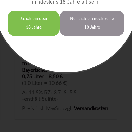
mindestens 18 Jahre alt sein.
Ja, ich bin über
Nein, ich bin noch keine
18 Jahre
18 Jahre
Bacchus
2025
trocken
Bayerischer Bodensee
0,75 Liter
8,50 €
(1,0 Liter = 10,66 €)
A: 11,5% RZ: 3,7 S: 5,5
-enthält Sulfite-
Preis inkl. MwSt. zzgl.
Versandkosten