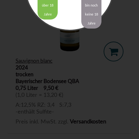
über 18
bin noch
Jahre
keine 18
Jahre
Sauvignon blanc
2024
trocken
Bayerischer Bodensee QBA
0,75 Liter
9,50 €
(1,0 Liter = 13,20 €)
A:12,5% RZ: 3,4 S:7,3
-enthält Sulfite-
Preis inkl. MwSt. zzgl.
Versandkosten