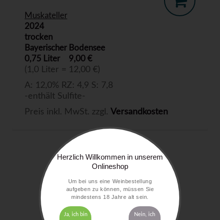
Muskateller
2024
trocken
Bayerischer Bodensee
0,75 Liter
9,00 €
(1,0 Liter = 12,00 €)
A: 12,0% RZ: 4,9 S: 7,8
-enthält Sulfite-
Preis inkl. MwSt. zzgl.
Versandkosten
Herzlich Willkommen in unserem
Onlineshop
Um bei uns eine Weinbestellung
aufgeben zu können, müssen Sie
mindestens 18 Jahre alt sein.
Ja, ich bin
Nein, ich