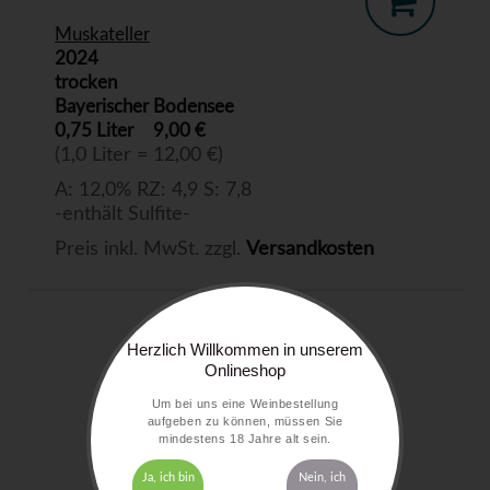
Muskateller
2024
trocken
Bayerischer Bodensee
0,75 Liter
9,00 €
(1,0 Liter = 12,00 €)
A: 12,0% RZ: 4,9 S: 7,8
-enthält Sulfite-
Preis inkl. MwSt. zzgl.
Versandkosten
Herzlich Willkommen in unserem
Onlineshop
Um bei uns eine Weinbestellung
aufgeben zu können, müssen Sie
mindestens 18 Jahre alt sein.
Ja, ich bin
Nein, ich