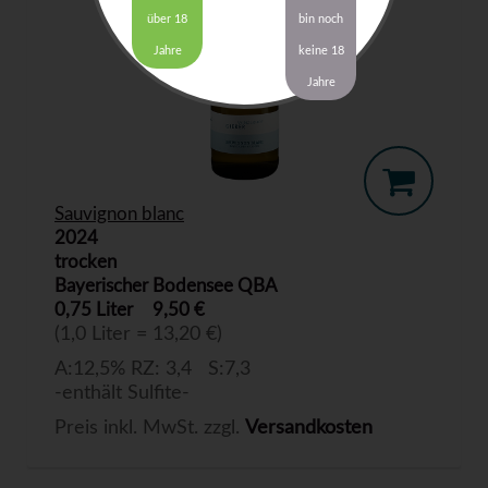
über 18
bin noch
Jahre
keine 18
Jahre
Sauvignon blanc
2024
trocken
Bayerischer Bodensee QBA
0,75 Liter
9,50 €
(1,0 Liter = 13,20 €)
A:12,5% RZ: 3,4 S:7,3
-enthält Sulfite-
Preis inkl. MwSt. zzgl.
Versandkosten