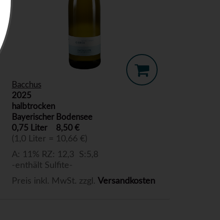
Bacchus
2025
halbtrocken
Bayerischer Bodensee
0,75 Liter
8,50 €
(1,0 Liter = 10,66 €)
A: 11% RZ: 12,3 S:5,8
-enthält Sulfite-
Preis inkl. MwSt. zzgl.
Versandkosten