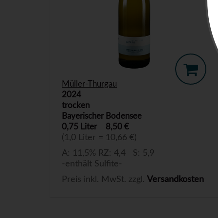
Müller-Thurgau
2024
trocken
Bayerischer Bodensee
0,75 Liter
8,50 €
(1,0 Liter = 10,66 €)
A: 11,5% RZ: 4,4 S: 5,9
-enthält Sulfite-
Preis inkl. MwSt. zzgl.
Versandkosten