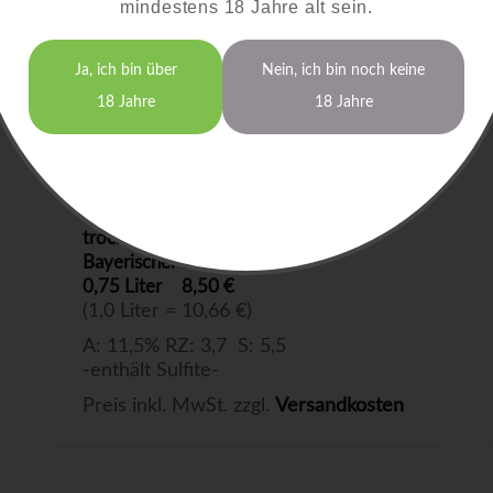
mindestens 18 Jahre alt sein.
Ja, ich bin über
Nein, ich bin noch keine
18 Jahre
18 Jahre
Bacchus
2025
trocken
Bayerischer Bodensee
0,75 Liter
8,50 €
(1,0 Liter = 10,66 €)
A: 11,5% RZ: 3,7 S: 5,5
-enthält Sulfite-
Preis inkl. MwSt. zzgl.
Versandkosten