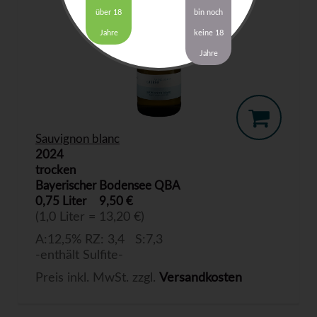
über 18
bin noch
Jahre
keine 18
Jahre
Sauvignon blanc
2024
trocken
Bayerischer Bodensee QBA
0,75 Liter
9,50 €
(1,0 Liter = 13,20 €)
A:12,5% RZ: 3,4 S:7,3
-enthält Sulfite-
Preis inkl. MwSt. zzgl.
Versandkosten