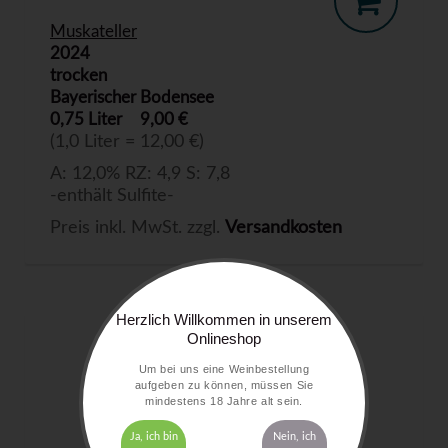
Muskateller
2024
trocken
Bayerischer Bodensee
0,75 Liter
9,00 €
(1,0 Liter = 12,00 €)
A: 12,0% RZ: 4,9 S: 7,8
-enthält Sulfite-
Preis inkl. MwSt. zzgl.
Versandkosten
Herzlich Willkommen in unserem
Onlineshop
Um bei uns eine Weinbestellung
aufgeben zu können, müssen Sie
mindestens 18 Jahre alt sein.
Ja, ich bin
Nein, ich