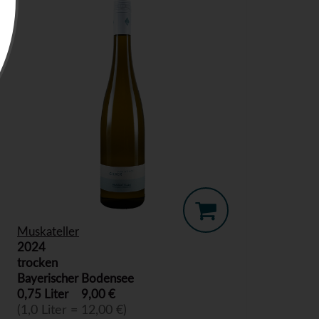
Muskateller
2024
trocken
Bayerischer Bodensee
0,75 Liter
9,00 €
(1,0 Liter = 12,00 €)