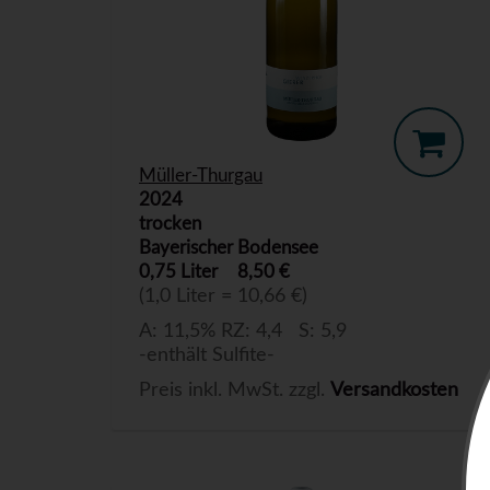
Müller-Thurgau
2024
trocken
Bayerischer Bodensee
0,75 Liter
8,50 €
(1,0 Liter = 10,66 €)
A: 11,5% RZ: 4,4 S: 5,9
-enthält Sulfite-
Preis inkl. MwSt. zzgl.
Versandkosten