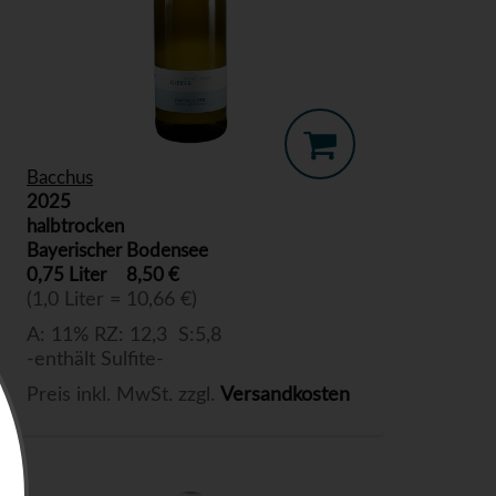
Bacchus
2025
halbtrocken
Bayerischer Bodensee
0,75 Liter
8,50 €
(1,0 Liter = 10,66 €)
A: 11% RZ: 12,3 S:5,8
-enthält Sulfite-
Preis inkl. MwSt. zzgl.
Versandkosten