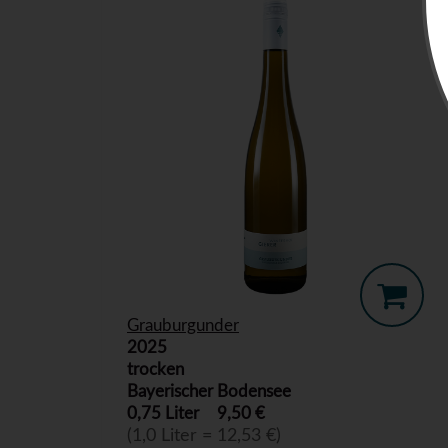
Grauburgunder
2025
trocken
Bayerischer Bodensee
0,75 Liter
9,50 €
(1,0 Liter = 12,53 €)