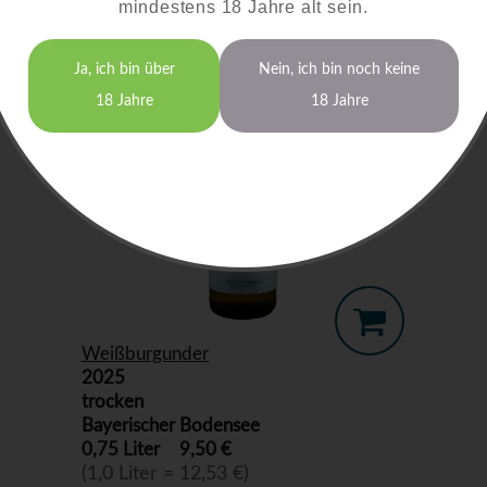
mindestens 18 Jahre alt sein.
Ja, ich bin über
Nein, ich bin noch keine
18 Jahre
18 Jahre
Weißburgunder
2025
trocken
Bayerischer Bodensee
0,75 Liter
9,50 €
(1,0 Liter = 12,53 €)