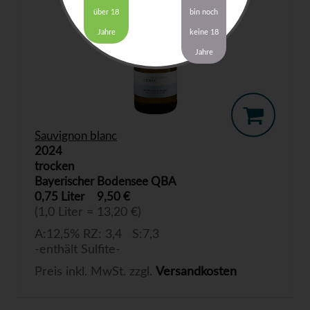
über 18
bin noch
Jahre
keine 18
Jahre
Sauvignon blanc
2024
trocken
Bayerischer Bodensee QBA
0,75 Liter
9,50 €
(1,0 Liter = 13,20 €)
A:12,5% RZ: 3,4 S:7,3
-enthält Sulfite-
Preis inkl. MwSt. zzgl.
Versandkosten