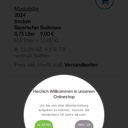
Muskateller
2024
trocken
Bayerischer Bodensee
0,75 Liter
9,00 €
(1,0 Liter = 12,00 €)
A: 12,0% RZ: 4,9 S: 7,8
-enthält Sulfite-
Preis inkl. MwSt. zzgl.
Versandkosten
Herzlich Willkommen in unserem
Onlineshop
Um bei uns eine Weinbestellung
aufgeben zu können, müssen Sie
mindestens 18 Jahre alt sein.
Ja, ich bin
Nein, ich