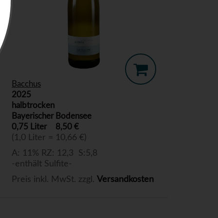
Bacchus
2025
halbtrocken
Bayerischer Bodensee
0,75 Liter
8,50 €
(1,0 Liter = 10,66 €)
A: 11% RZ: 12,3 S:5,8
-enthält Sulfite-
Preis inkl. MwSt. zzgl.
Versandkosten