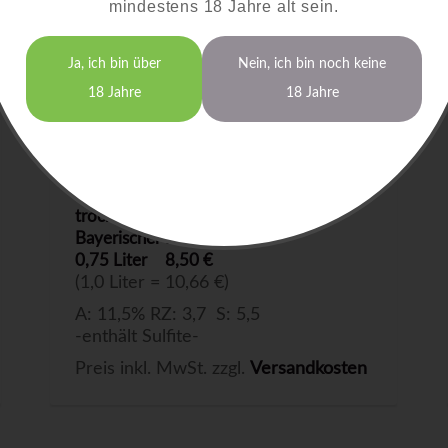
mindestens 18 Jahre alt sein.
Ja, ich bin über
Nein, ich bin noch keine
18 Jahre
18 Jahre
Bacchus
2025
trocken
Bayerischer Bodensee
0,75 Liter
8,50 €
(1,0 Liter = 10,66 €)
A: 11,5% RZ: 3,7 S: 5,5
-enthält Sulfite-
Preis inkl. MwSt. zzgl.
Versandkosten