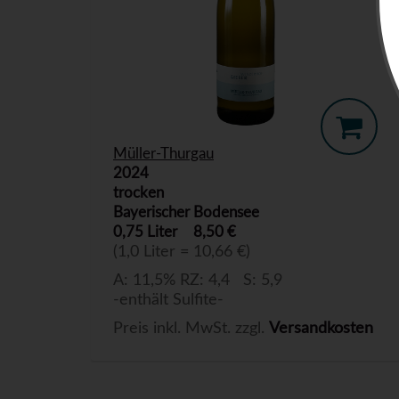
Müller-Thurgau
2024
trocken
Bayerischer Bodensee
0,75 Liter
8,50 €
(1,0 Liter = 10,66 €)
A: 11,5% RZ: 4,4 S: 5,9
-enthält Sulfite-
Preis inkl. MwSt. zzgl.
Versandkosten